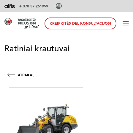
+ 370 37 261959
KREIPKITĖS DĖL KONSULTACIJOS!
PAGRINDINIS
Ratiniai krautuvai
PRODUKTAI
ATPAKAĻ
PASLAUGOS IR SPRENDIMAI
SISTEMOS
PRIEDAI