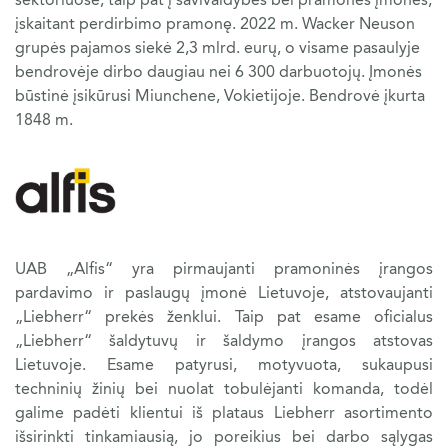
įskaitant perdirbimo pramonę. 2022 m. Wacker Neuson
grupės pajamos siekė 2,3 mlrd. eurų, o visame pasaulyje
NAUDOTA TECHNIKA
bendrovėje dirbo daugiau nei 6 300 darbuotojų. Įmonės
būstinė įsikūrusi Miunchene, Vokietijoje. Bendrovė įkurta
1848 m.
KARJERA
APIE MUS
KONTAKTAI
UAB „Alfis“ yra pirmaujanti pramoninės įrangos
pardavimo ir paslaugų įmonė Lietuvoje, atstovaujanti
„Liebherr“ prekės ženklui. Taip pat esame oficialus
„Liebherr“ šaldytuvų ir šaldymo įrangos atstovas
Lietuvoje. Esame patyrusi, motyvuota, sukaupusi
techninių žinių bei nuolat tobulėjanti komanda, todėl
galime padėti klientui iš plataus Liebherr asortimento
išsirinkti tinkamiausią, jo poreikius bei darbo sąlygas