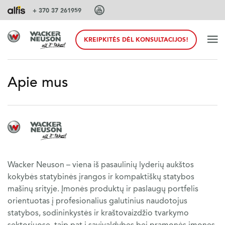
+ 370 37 261959
KREIPKITĖS DĖL KONSULTACIJOS!
Latviešu
Eesti
Apie mus
PAGRINDINIS
PRODUKTAI
PASLAUGOS IR SPRENDIMAI
Wacker Neuson – viena iš pasaulinių lyderių aukštos
kokybės statybinės įrangos ir kompaktiškų statybos
mašinų srityje. Įmonės produktų ir paslaugų portfelis
SISTEMOS
orientuotas į profesionalius galutinius naudotojus
statybos, sodininkystės ir kraštovaizdžio tvarkymo
PRIEDAI
sektoriuose, taip pat į savivaldybes bei pramonės įmones,