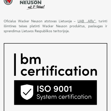
Oficialus Wacker Neuson atstovas Lietuvoje –
UAB „Alfis“
, turinti
išimtines teises platinti Wacker Neuson produktus, paslaugas ir
sprendimus Lietuvos Respublikos teritorijoje.