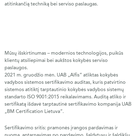
atitinkančią techniką bei serviso paslaugas.
Mūsų išskirtinumas – modernios technologijos, puikūs
klientų atsiliepimai bei aukštos kokybės serviso
paslaugos.
2021 m. gruodžio mėn. UAB „Alfis“ atliktas kokybės
vadybos sistemos sertifikavimo auditas, kuris patvirtino
sistemos atitiktį tarptautinio kokybės vadybos sistemų
standarto ISO 9001:2015 reikalavimams. Auditą atliko ir
sertifikatą išdavė tarptautinė sertifikavimo kompanija UAB
„BM Certification Lietuva“.
Sertifikavimo sritis: pramonės įrangos pardavimas ir
nuoma, aptarnavimas po pardavimo, šaldytuvų ir šaldiklių